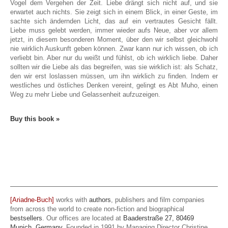
Vogel dem Vergehen der Zeit. Liebe drängt sich nicht auf, und sie
erwartet auch nichts. Sie zeigt sich in einem Blick, in einer Geste, im
sachte sich ändernden Licht, das auf ein vertrautes Gesicht fällt.
Liebe muss gelebt werden, immer wieder aufs Neue, aber vor allem
jetzt, in diesem besonderen Moment, über den wir selbst gleichwohl
nie wirklich Auskunft geben können. Zwar kann nur ich wissen, ob ich
verliebt bin. Aber nur du weißt und fühlst, ob ich wirklich liebe. Daher
sollten wir die Liebe als das begreifen, was sie wirklich ist: als Schatz,
den wir erst loslassen müssen, um ihn wirklich zu finden. Indem er
westliches und östliches Denken vereint, gelingt es Abt Muho, einen
Weg zu mehr Liebe und Gelassenheit aufzuzeigen.
Buy this book »
[Ariadne-Buch]
works with
authors
, publishers and film companies
from across the world to create non-fiction and biographical
bestsellers
. Our offices are located at
Baaderstraße 27, 80469
Munich, Germany
. Founded in 1991 by Managing Director Christine