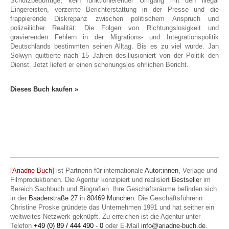
Schutzbedürftige, kein funktionierender Umgang mit den illegal
Eingereisten, verzerrte Berichterstattung in der Presse und die
frappierende Diskrepanz zwischen politischem Anspruch und
polizeilicher Realität: Die Folgen von Richtungslosigkeit und
gravierenden Fehlern in der Migrations- und Integrationspolitik
Deutschlands bestimmten seinen Alltag. Bis es zu viel wurde. Jan
Solwyn quittierte nach 15 Jahren desillusioniert von der Politik den
Dienst. Jetzt liefert er einen schonungslos ehrlichen Bericht.
Dieses Buch kaufen »
[Ariadne-Buch]
ist Partnerin für internationale
Autor:innen
, Verlage und
Filmproduktionen. Die Agentur konzipiert und realisiert
Bestseller
im
Bereich Sachbuch und Biografien. Ihre Geschäftsräume befinden sich
in der
Baaderstraße 27
in
80469 München
. Die Geschäftsführerin
Christine Proske gründete das Unternehmen 1991 und hat seither ein
weltweites Netzwerk geknüpft. Zu erreichen ist die Agentur unter
Telefon
+49 (0) 89 / 444 490 - 0
oder E-Mail
info@ariadne-buch.de
.