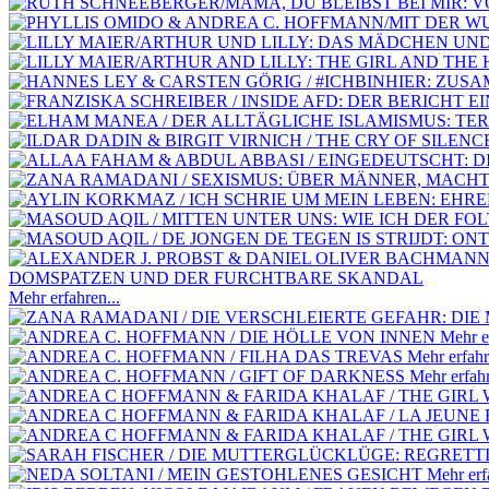
Mehr erfahren...
Mehr er
Mehr erfahr
Mehr erfahr
Mehr erf