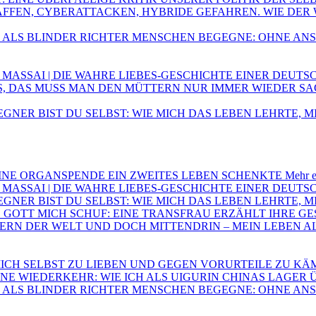
Mehr e