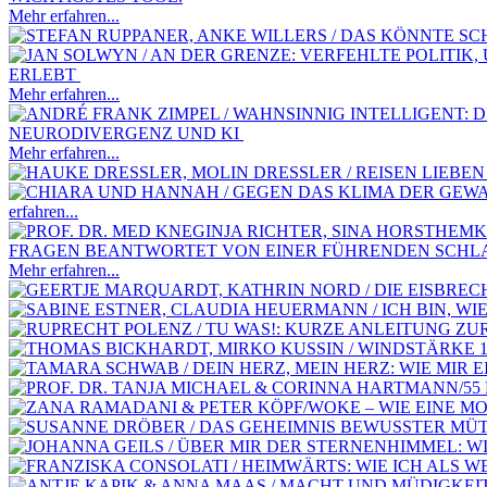
Mehr erfahren...
Mehr erfahren...
Mehr erfahren...
erfahren...
Mehr erfahren...