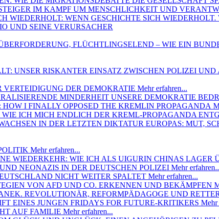
Mehr erfahren...
M
Mehr erfahren...
Mehr erfahren..
Mehr erfahren...
M
Mehr 
Mehr erfahren...