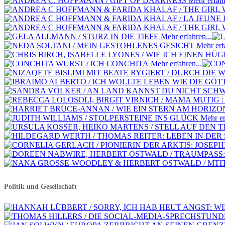
Mehr erfahr
Mehr erfahren...
Mehr erf
Mehr erfahren...
Mehr er
Politik und Gesellschaft