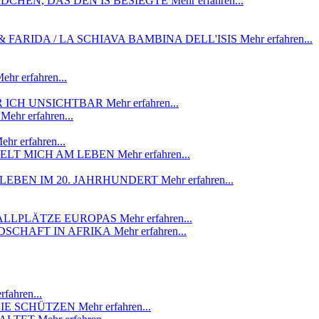
Mehr erfahren...
Mehr erfahren...
ehr erfahren...
Mehr erfahren...
Mehr erfahren...
ehr erfahren...
Mehr erfahren...
Mehr erfahren...
Mehr erfahren...
Mehr erfahren...
rfahren...
Mehr erfahren...