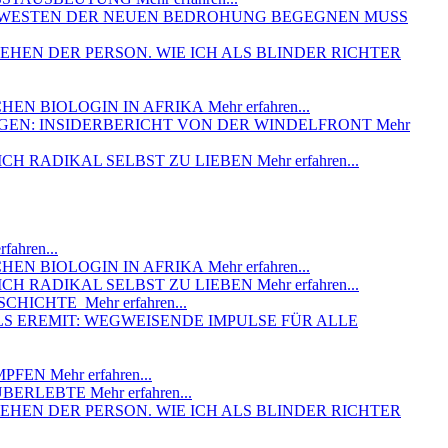
Mehr erfahren...
Mehr
Mehr erfahren...
rfahren...
Mehr erfahren...
Mehr erfahren...
Mehr erfahren...
Mehr erfahren...
Mehr erfahren...