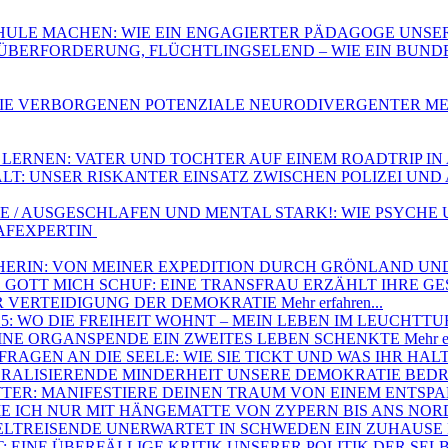
Mehr erfahren...
Mehr e