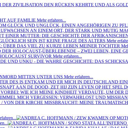
Mehr erfahren...
Mehr erfahr
Meh
Mehr erfahren...
Mehr erfahren...
fahren...
en...