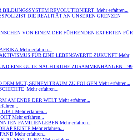
Mehr erfahren...
Mehr erfahren...
Mehr
Mehr erfahren...
Mehr erfahren...
Mehr erfahren...
rfahren...
Mehr erfahren...
Mehr erfahren...
Mehr erfahren...
Mehr erfahren...
Mehr erfahren...
Mehr erfahren...